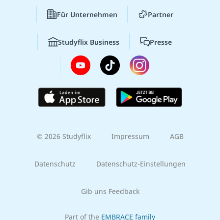
Für Unternehmen
Partner
Studyflix Business
Presse
© 2026 Studyflix
Impressum
AGB
Datenschutz
Datenschutz-Einstellungen
Gib uns Feedback
Part of the
EMBRACE family