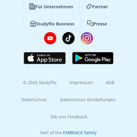
Für Unternehmen
Partner
Studyflix Business
Presse
© 2026 Studyflix
Impressum
AGB
Datenschutz
Datenschutz-Einstellungen
Gib uns Feedback
Part of the
EMBRACE family