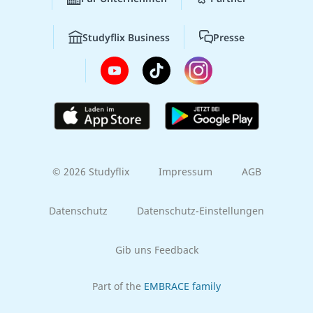
Studyflix Business
Presse
© 2026 Studyflix
Impressum
AGB
Datenschutz
Datenschutz-Einstellungen
Gib uns Feedback
Part of the
EMBRACE family