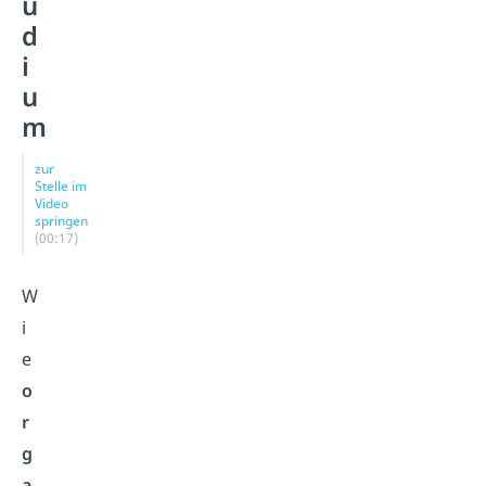
u
d
i
u
m
zur
Stelle im
Video
springen
(00:17)
W
i
e
o
r
g
a