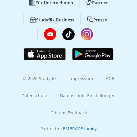
Für Unternehmen
Partner
Studyflix Business
Presse
© 2026 Studyflix
Impressum
AGB
Datenschutz
Datenschutz-Einstellungen
Gib uns Feedback
Part of the
EMBRACE family