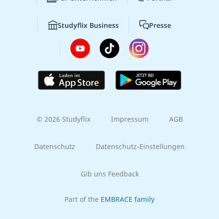
Studyflix Business
Presse
© 2026 Studyflix
Impressum
AGB
Datenschutz
Datenschutz-Einstellungen
Gib uns Feedback
Part of the
EMBRACE family