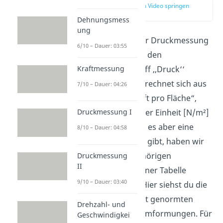
zur Stelle im Video springen
(00:11)
Dehnungsmess
ung
Bevor wir uns mit der Druckmessung
6/10 – Dauer: 03:55
befassen, sollten wir den
Kraftmessung
physikalischen Begriff ‚,Druck‘‘
definieren. Druck berechnet sich aus
7/10 – Dauer: 04:26
dem Verhältnis „Kraft pro Fläche“,
Druckmessung I
kurz F durch A, mit der Einheit [N/m²]
bzw. Pa oder bar. Da es aber eine
8/10 – Dauer: 04:58
Vielzahl an Einheiten gibt, haben wir
dir sie und die zugehörigen
Druckmessung
II
Umrechnungen in einer Tabelle
9/10 – Dauer: 03:40
zusammengefasst. Hier siehst du die
genormten und nicht genormten
Drehzahl- und
Einheiten und ihre Umformungen. Für
Geschwindigkei