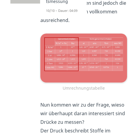
tsmessung
unsere Betrachtungen sind jedoch die
10/10 – Dauer: 04:09
genormten Einheiten vollkommen
ausreichend.
Umrechnungstabelle
Nun kommen wir zu der Frage, wieso
wir überhaupt daran interessiert sind
Drücke zu messen?
Der Druck beschreibt Stoffe im