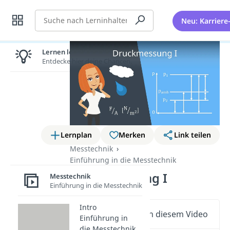
Suche
Neu: Karriere
Lernen lohnt sich!
Entdecke hier deine Chancen.
Lernplan
Merken
Link teilen
Messtechnik
Einführung in die Messtechnik
Druckmessung I
Messtechnik
Einführung in die Messtechnik
Intro
Wichtige Inhalte in diesem Video
Einführung in
die Messtechnik