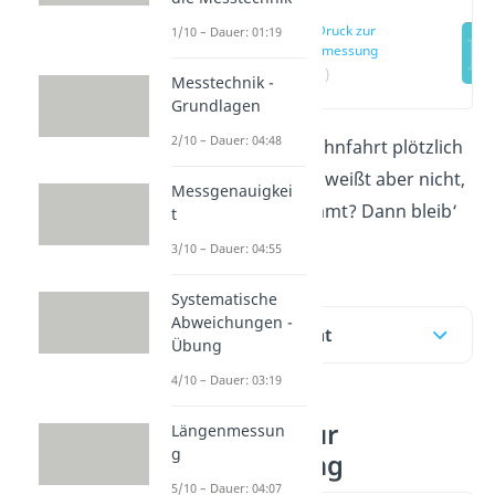
Vom Druck zur
1/10 – Dauer: 01:19
Druckmessung
(00:11)
Messtechnik -
Grundlagen
2/10 – Dauer: 04:48
Du spürst auf der Bahnfahrt plötzlich
Druck in den Ohren, weißt aber nicht,
Messgenauigkei
wie er zustande kommt? Dann bleib‘
t
jetzt dran!
3/10 – Dauer: 04:55
Systematische
Abweichungen -
Inhaltsübersicht
Übung
4/10 – Dauer: 03:19
Vom Druck zur
Längenmessun
g
Druckmessung
5/10 – Dauer: 04:07