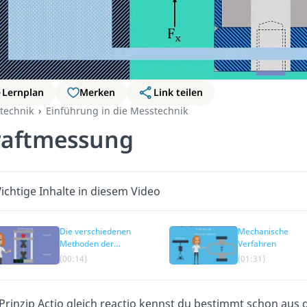
Lernplan
Merken
Link teilen
technik
Einführung in die Messtechnik
raftmessung
ichtige Inhalte in diesem Video
Die verschiedenen
Mechanische
Methoden der
Verfahren
Kraftmessung
(00:14)
(01:31)
Prinzip Actio gleich reactio kennst du bestimmt schon aus d