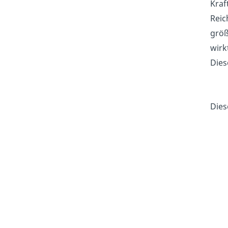
Kraf
Reic
größ
wirk
Dies
Dies