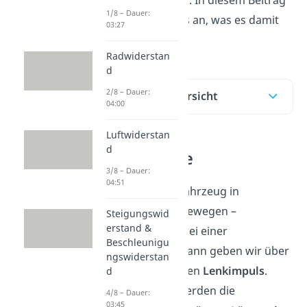
1/8 – Dauer:
schauen wir uns an, was es damit
03:27
auf sich hat.
Radwiderstan
d
2/8 – Dauer:
Inhaltsübersicht
04:00
Luftwiderstan
d
Querkräfte
3/8 – Dauer:
04:51
Wenn wir das Fahrzeug in
Querrichtung
bewegen –
Steigungswid
erstand &
beispielsweise bei einer
Beschleunigu
Kurvenfahrt
– dann geben wir über
ngswiderstan
das Lenkrad einen
Lenkimpuls
.
d
Durch diesen werden die
4/8 – Dauer:
03:45