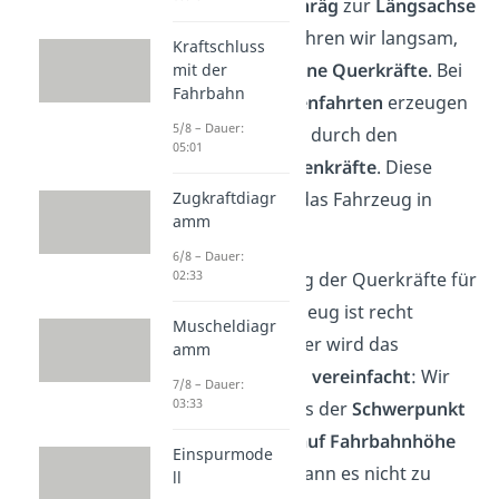
Vorderräder schräg
zur
Längsachse
ausgerichtet. Fahren wir langsam,
Kraftschluss
dann wirken
keine Querkräfte
. Bei
mit der
Fahrbahn
schnellen Kurvenfahrten
erzeugen
5/8 – Dauer:
die
Vorderräder
durch den
05:01
Lenkwinkel
Seitenkräfte
. Diese
beschleunigen das Fahrzeug in
Zugkraftdiagr
amm
Querrichtung
.
6/8 – Dauer:
02:33
Eine Berechnung der Querkräfte für
das ganze Fahrzeug ist recht
Muscheldiagr
aufwendig. Daher wird das
amm
Fahrzeugmodell
vereinfacht
: Wir
7/8 – Dauer:
03:33
nehmen an, dass der
Schwerpunkt
des Fahrzeugs
auf Fahrbahnhöhe
Einspurmode
liegt. Dadurch kann es nicht zu
ll