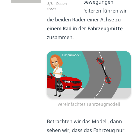
Wank- und Hubbewegungen
8/8 – Dauer:
05:29
kommen. Des Weiteren führen wir
die beiden Räder einer Achse zu
einem Rad
in der
Fahrzeugmitte
zusammen.
Vereinfachtes Fahrzeugmodell
Betrachten wir das Modell, dann
sehen wir, dass das Fahrzeug nur