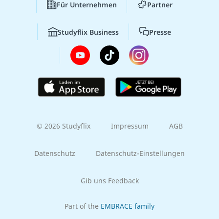
Für Unternehmen
Partner
Studyflix Business
Presse
© 2026 Studyflix
Impressum
AGB
Datenschutz
Datenschutz-Einstellungen
Gib uns Feedback
Part of the
EMBRACE family