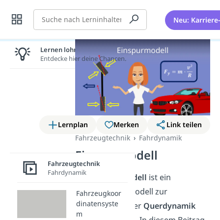
Suche
Neu: Karriere
Lernen lohnt sich!
Entdecke hier deine Chancen.
Lernplan
Merken
Link teilen
Fahrzeugtechnik
Fahrdynamik
Einspurmodell
Fahrzeugtechnik
Fahrdynamik
Das
Einspurmodell
ist ein
vereinfachtes Modell zur
Fahrzeugkoor
dinatensyste
Beschreibung der
Querdynamik
m
eines Fahrzeugs. In diesem Beitrag