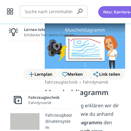
Suche
Neu: Karriere
Lernen lohnt sich!
Entdecke hier deine Chancen.
Lernplan
Merken
Link teilen
Fahrzeugtechnik
Fahrdynamik
Muscheldiagramm
Fahrzeugtechnik
Fahrdynamik
In diesem Beitrag erklären wir dir
unter anderem, wie du anhand
Fahrzeugkoor
dinatensyste
eines
Muscheldiagramms
den
m
Kraftstoffverbrauch
eines