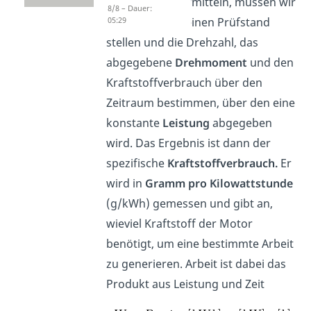
Um diesen zu ermitteln, müssen wir
8/8 – Dauer:
den Motor auf einen Prüfstand
05:29
stellen und die Drehzahl, das
abgegebene
Drehmoment
und den
Kraftstoffverbrauch über den
Zeitraum bestimmen, über den eine
konstante
Leistung
abgegeben
wird. Das Ergebnis ist dann der
spezifische
Kraftstoffverbrauch.
Er
wird in
Gramm pro Kilowattstunde
(g/kWh) gemessen und gibt an,
wieviel Kraftstoff der Motor
benötigt, um eine bestimmte Arbeit
zu generieren. Arbeit ist dabei das
Produkt aus Leistung und Zeit