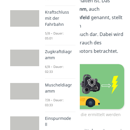
deinem Fahrverhalten ist. Das
Muscheldiagramm,
auch
Kraftschluss
Verbrauchskennfeld
genannt, stellt
mit der
Fahrbahn
den spezifischen
Kraftstoffverbrauch dar. Dabei wird
5/8 – Dauer:
05:01
der Energieverbrauch des
Verbrennungsmotors betrachtet.
Zugkraftdiagr
amm
6/8 – Dauer:
02:33
Muscheldiagr
amm
7/8 – Dauer:
03:33
Relevante Daten die ermittelt werden
Einspurmode
ll