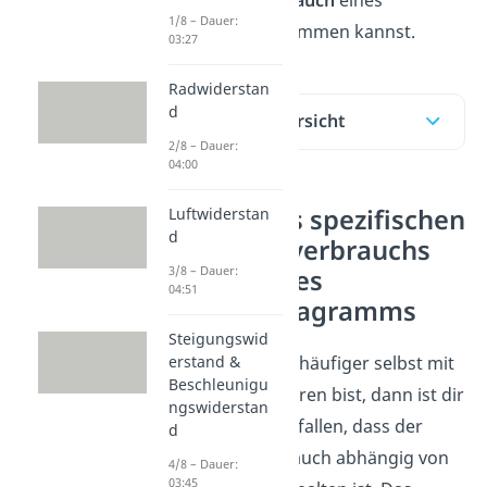
1/8 – Dauer:
Fahrzeugs bestimmen kannst.
03:27
Radwiderstan
d
Inhaltsübersicht
2/8 – Dauer:
04:00
Finden des spezifischen
Luftwiderstan
d
Kraftstoffverbrauchs
3/8 – Dauer:
an Hand des
04:51
Muscheldiagramms
Steigungswid
Wenn du schon häufiger selbst mit
erstand &
Beschleunigu
dem Auto gefahren bist, dann ist dir
ngswiderstan
bestimmt aufgefallen, dass der
d
Kraftstoffverbrauch abhängig von
4/8 – Dauer:
03:45