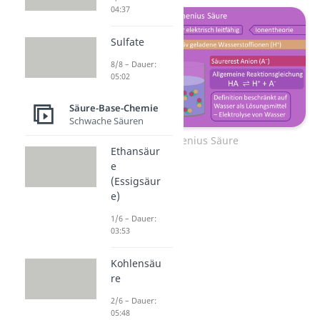
04:37
Sulfate
8/8 – Dauer:
05:02
Säure-Base-Chemie
Schwache Säuren
Arrhenius Säure
Ethansäur
e
(Essigsäur
e)
1/6 – Dauer:
03:53
Kohlensäu
re
2/6 – Dauer:
05:48