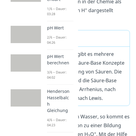
ist, dass Protonen in der Chemie als
+
1/6 – Dauer:
Wasserstoffionen H
dargestellt
03:28
werden.
pH Wert
Merke
2/6 – Dauer:
04:26
In der Chemie gibt es mehrere
pH Wert
verschiedene Säure-Base Konzepte
berechnen
zur Beschreibung von Säuren. Die
3/6 – Dauer:
04:02
wichtigsten sind die Säure-Base
Konzepte nach Arrhenius, nach
Henderson
Brönsted und nach Lewis.
Hasselbalc
h
Gleichung
Löst du Säuren in Wasser, so kommt es
4/6 – Dauer:
durch die Reaktion zu einer Bildung
04:23
+
von Oxoniumionen H
O
. Mit der Hilfe
3