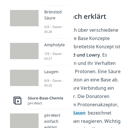
Brönsted
Säure einfach erklärt
Säure
6/8 – Dauer:
Säuren lassen sich über verschiedene
05:28
sogenannte Säure Base Konzepte
Ampholyte
erklären. Das verbreitetste Konzept ist
7/8 – Dauer:
das von
Brönsted und Lowry
. Es
03:27
beschreibt Säuren und ihr Verhalten
mit Hilfe von den Protonen. Eine Säure
Laugen
gibt dabei ein Proton an eine Base ab.
8/8 – Dauer:
05:20
Somit ist eine saure Verbindung ein
Protonendonator. Die Donatoren
Säure-Base-Chemie
pH-Wert
können mit einem Protonenakzeptor,
welche auch als
Basen
bezeichnet
pH-Wert
werden, zusammen reagieren. Wichtig
einfach
erklärt