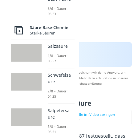
6/6 – Dauer:
03:23
Säure-Base-Chemie
Starke Säuren
Salzsäure
1/8 – Dauer:
03:57
Nach Beantwortung speichern wir deine Antwort, um
Schwefelsä
Studyflix zu verbessern. Mehr dazu erfährst du in unserer
ure
Datenschutzerklärung
.
2/8 – Dauer:
04:25
Arrhenius Säure
Salpetersä
zur Stelle im Video springen
ure
(00:36)
3/8 – Dauer:
03:51
Arrhenius
hat 1887 festgestellt, dass