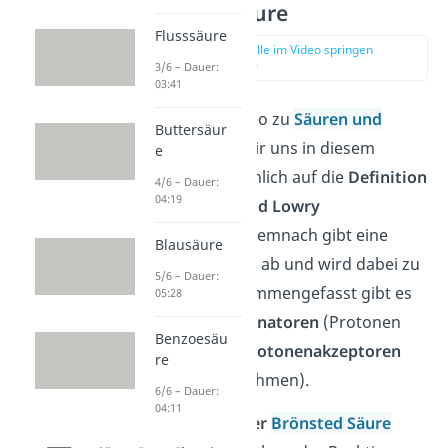
Brönsted Säure
Flusssäure
zur Stelle im Video springen
(01:09)
3/6 – Dauer:
03:41
Wie auch im Video zu
Säuren und
Buttersäur
Basen
werden wir uns in diesem
e
Artikel hauptsächlich auf die
Definition
4/6 – Dauer:
04:19
von Brönsted und Lowry
konzentrieren. Demnach gibt eine
Blausäure
Säure ein Proton ab und wird dabei zu
5/6 – Dauer:
einer Base. Zusammengefasst gibt es
05:28
also
Protonendonatoren
(Protonen
Benzoesäu
abgeben) und
Protonenakzeptoren
re
(Protonen aufnehmen).
6/6 – Dauer:
04:11
Die
Definition der
Brönsted Säure