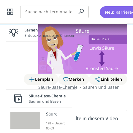
Suche
Neu: Karriere
Lernen lohnt sich!
Entdecke hier deine Chancen.
Lernplan
Merken
Link teilen
Säure-Base-Chemie
Säuren und Basen
Säure
Säure-Base-Chemie
Säuren und Basen
Säure
Wichtige Inhalte in diesem Video
1/8 – Dauer:
05:09