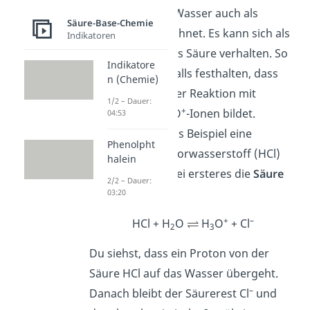
Deswegen wird Wasser auch als
Säure-Base-Chemie
Ampholyt
bezeichnet. Es kann sich als
Indikatoren
Base und auch als Säure verhalten. So
Indikatore
kannst du ebenfalls festhalten, dass
n (Chemie)
eine Säure in einer Reaktion mit
1/2 – Dauer:
+
Wasser stets H
O
-Ionen bildet.
04:53
3
Betrachten wir als Beispiel eine
Phenolpht
Reaktion von Chlorwasserstoff (HCl)
halein
mit Wasser, wobei ersteres die
Säure
2/2 – Dauer:
ist.
03:20
+
–
HCl + H
O
H
O
+ Cl
2
3
Du siehst, dass ein Proton von der
Säure HCl auf das Wasser übergeht.
–
Danach bleibt der Säurerest Cl
und