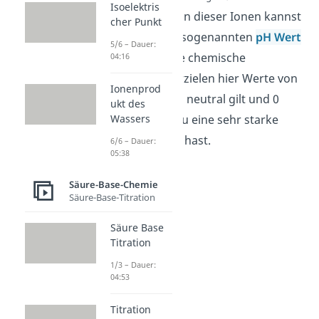
Isoelektris
der Konzentration dieser Ionen kannst
cher Punkt
du dir dann den sogenannten
pH Wert
5/6 – Dauer:
errechnen. Saure chemische
04:16
Verbindungen erzielen hier Werte von
Ionenprod
bis 7. Wobei 7 als neutral gilt und 0
ukt des
bedeutet, dass du eine sehr starke
Wassers
Säure berechnet hast.
6/6 – Dauer:
05:38
Säure-Base-Chemie
Säure-Base-Titration
Säure Base
Titration
1/3 – Dauer:
04:53
Titration