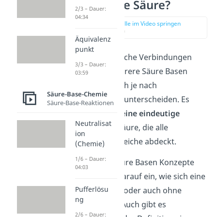
Was ist eine Säure?
2/3 – Dauer:
04:34
zur Stelle im Video springen
(00:12)
Äquivalenz
punkt
Für diese chemische Verbindungen
3/3 – Dauer:
gibt es aber mehrere Säure Basen
03:59
Konzepte, die sich je nach
Säure-Base-Chemie
Anwendungsfall unterscheiden. Es
Säure-Base-Reaktionen
existiert somit
keine eindeutige
Neutralisat
Definition
der Säure, die alle
ion
Anwendungsbereiche abdeckt.
(Chemie)
1/6 – Dauer:
So gehen die Säure Basen Konzepte
04:03
beispielsweise darauf ein, wie sich eine
Pufferlösu
Säure in
Wasser
oder auch ohne
ng
Wasser verhält. Auch gibt es
2/6 – Dauer: