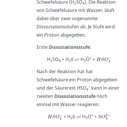
Schwefelsäure (H
SO
). Die Reaktion
2
4
von Schwefelsäure mit Wasser, läuft
dabei über zwei sogenannte
Dissoziationsstufen ab. Je Stufe wird
ein Proton abgegeben.
Erste
Dissoziationsstufe
:
+
H
SO
+ H
0
H
O
+
2
4
2
3
Nach der Reaktion hat hat
Schwefelsäure ein Proton abgegeben
–
und der Säurerest HSO
kann in einer
4
zweiten
Dissoziationsstufe
noch
einmal mit Wasser reagieren:
+
+ H
0
H
O
+
2
3