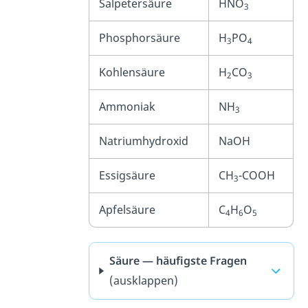
Salpetersäure
HNO
3
Phosphorsäure
H
PO
3
4
Kohlensäure
H
CO
2
3
Ammoniak
NH
3
Natriumhydroxid
NaOH
Essigsäure
CH
-COOH
3
Apfelsäure
C
H
O
4
6
5
Säure — häufigste Fragen
(ausklappen)