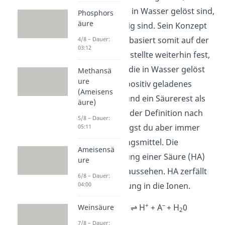
Säuren, wenn sie in Wasser gelöst sind,
Phosphors
äure
elektrisch leitfähig sind. Sein Konzept
rund um Säuren basiert somit auf der
4/8 – Dauer:
03:12
Ionentheorie
. Er stellte weiterhin fest,
dass eine Säure, die in Wasser gelöst
Methansä
ure
wird, sich in ein positiv geladenes
(Ameisens
Wasserstoffion und ein Säurerest als
äure)
Anion aufteilt. In der Definition nach
5/8 – Dauer:
Arrhenius benötigst du aber immer
05:11
Wasser als Lösungsmittel. Die
Ameisensä
Reaktionsgleichung einer Säure (HA)
ure
würde damit so aussehen. HA zerfällt
6/8 – Dauer:
04:00
in wässriger Lösung in die Ionen.
+
–
HA + H
0 ⇌ H
+ A
+ H
0
Weinsäure
2
2
7/8 – Dauer: