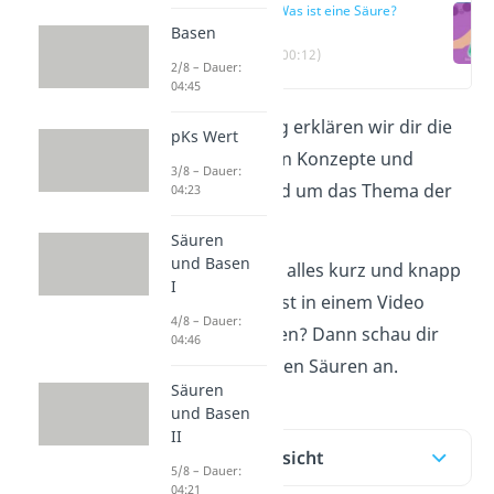
Was ist eine Säure?
Basen
(00:12)
2/8 – Dauer:
04:45
In diesem Beitrag erklären wir dir die
pKs Wert
unterschiedlichen Konzepte und
3/8 – Dauer:
Definitionen rund um das Thema der
04:23
Säure
.
Säuren
und Basen
Möchtest du das alles kurz und knapp
I
zusammengefasst in einem Video
4/8 – Dauer:
erklärt bekommen? Dann schau dir
04:46
unser
Video
zu den Säuren an.
Säuren
und Basen
II
Inhaltsübersicht
5/8 – Dauer:
04:21