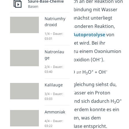
kannst du dir auch an der Reaktion von
Säure-Base-Chemie
Basen
einer sauren Verbindung mit Wasser
verdeutlichen. Zunächst unterliegt
Natriumhy
droxid
Wasser einer besonderen Reaktion,
welche auch als
Autoprotolyse
von
1/4 – Dauer:
03:01
Wasser bezeichnet wird. Bei ihr
reagiert Wasser zu einem Oxoniumion
Natronlau
ge
+
–
(H
O
) und Hydroxidion (OH
).
3
2/4 – Dauer:
+
–
H
0 + H
O
H
O
+ OH
03:40
2
2
3
In der Reaktionsgleichung siehst du,
Kalilauge
dass die Säure Wasser ein Proton
3/4 – Dauer:
03:03
+
abgegeben hat und sich dadurch H
O
3
gebildet hat. Außerdem konnte es ein
Ammoniak
Proton aufnehmen, was dem
4/4 – Dauer:
Verhalten einer Base entspricht.
03:22