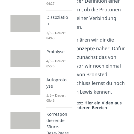
Unterschiede in der Definition einer
04:27
Säure, je nach dem, ob die Protonen
Dissoziatio
oder Elektronen einer Verbindung
n
betrachtet werden.
3/6 – Dauer:
04:43
Im Folgenden erklären wir dir die
verschiedenen
Konzepte
näher. Dafür
Protolyse
schauen wir uns zunächst das von
4/6 – Dauer:
Arrhenius an, bevor wir noch einmal
05:26
genauer auf das von Brönsted
Autoprotol
eingehen. Zum Schluss lernst du noch
yse
die Definition von Lewis kennen.
5/6 – Dauer:
05:46
Studyflix vernetzt: Hier ein Video aus
einem anderen Bereich
Korrespon
dierende
Säure-
Base-Paare