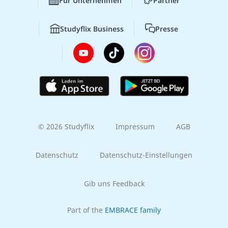
Für Unternehmen
Partner
Studyflix Business
Presse
© 2026 Studyflix
Impressum
AGB
Datenschutz
Datenschutz-Einstellungen
Gib uns Feedback
Part of the
EMBRACE family