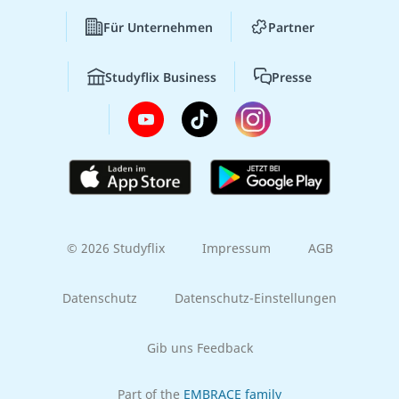
Für Unternehmen
Partner
Studyflix Business
Presse
© 2026 Studyflix
Impressum
AGB
Datenschutz
Datenschutz-Einstellungen
Gib uns Feedback
Part of the
EMBRACE family