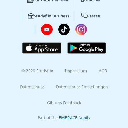
Studyflix Business
Presse
© 2026 Studyflix
Impressum
AGB
Datenschutz
Datenschutz-Einstellungen
Gib uns Feedback
Part of the
EMBRACE family