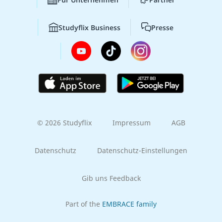
Studyflix Business
Presse
© 2026 Studyflix
Impressum
AGB
Datenschutz
Datenschutz-Einstellungen
Gib uns Feedback
Part of the
EMBRACE family