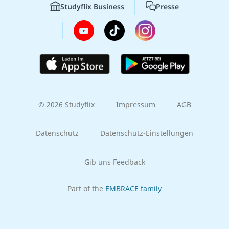
Studyflix Business
Presse
© 2026 Studyflix
Impressum
AGB
Datenschutz
Datenschutz-Einstellungen
Gib uns Feedback
Part of the
EMBRACE family