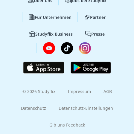
Über uns
Jobs bei Studyflix
Für Unternehmen
Partner
Studyflix Business
Presse
© 2026 Studyflix
Impressum
AGB
Datenschutz
Datenschutz-Einstellungen
Gib uns Feedback