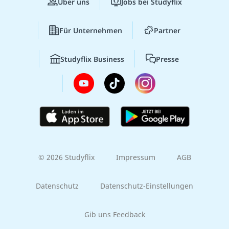
Über uns
Jobs bei Studyflix
Für Unternehmen
Partner
Studyflix Business
Presse
© 2026 Studyflix
Impressum
AGB
Datenschutz
Datenschutz-Einstellungen
Gib uns Feedback