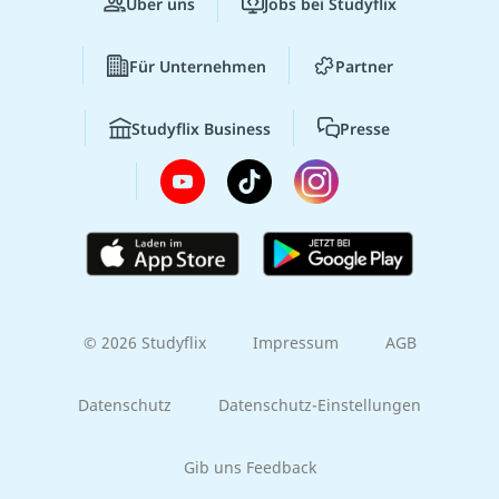
Über uns
Jobs bei Studyflix
Für Unternehmen
Partner
Studyflix Business
Presse
© 2026 Studyflix
Impressum
AGB
Datenschutz
Datenschutz-Einstellungen
Gib uns Feedback