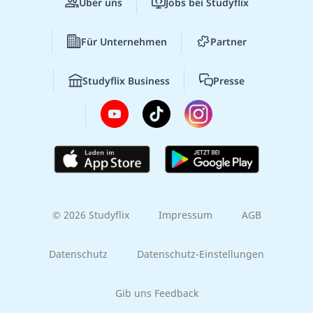
Über uns
Jobs bei Studyflix
Für Unternehmen
Partner
Studyflix Business
Presse
© 2026 Studyflix
Impressum
AGB
Datenschutz
Datenschutz-Einstellungen
Gib uns Feedback