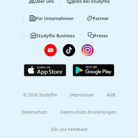
Über uns
Jobs bei Studyflix
Für Unternehmen
Partner
Studyflix Business
Presse
© 2026 Studyflix
Impressum
AGB
Datenschutz
Datenschutz-Einstellungen
Gib uns Feedback