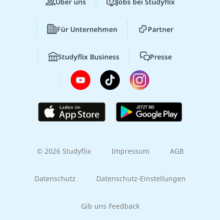
Über uns
Jobs bei Studyflix
Für Unternehmen
Partner
Studyflix Business
Presse
© 2026 Studyflix
Impressum
AGB
Datenschutz
Datenschutz-Einstellungen
Gib uns Feedback