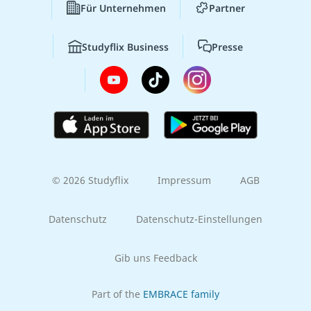
Für Unternehmen
Partner
Studyflix Business
Presse
© 2026 Studyflix
Impressum
AGB
Datenschutz
Datenschutz-Einstellungen
Gib uns Feedback
Part of the
EMBRACE family