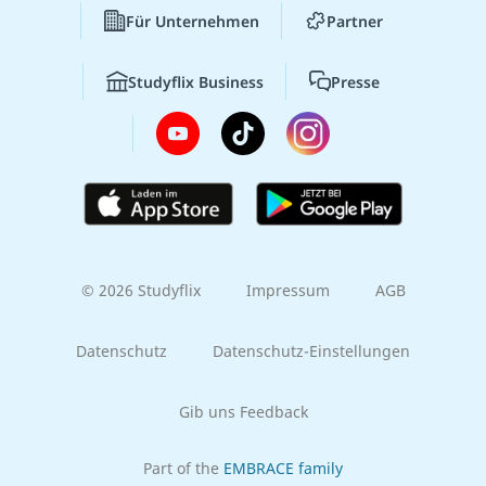
Für Unternehmen
Partner
Studyflix Business
Presse
© 2026 Studyflix
Impressum
AGB
Datenschutz
Datenschutz-Einstellungen
Gib uns Feedback
Part of the
EMBRACE family