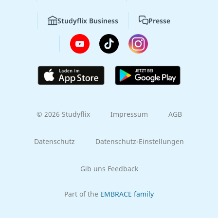
Studyflix Business
Presse
© 2026 Studyflix
Impressum
AGB
Datenschutz
Datenschutz-Einstellungen
Gib uns Feedback
Part of the
EMBRACE family