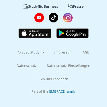
Studyflix Business
Presse
© 2026 Studyflix
Impressum
AGB
Datenschutz
Datenschutz-Einstellungen
Gib uns Feedback
Part of the
EMBRACE family