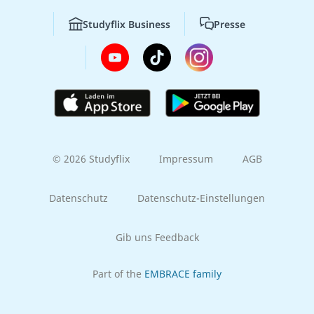
Studyflix Business
Presse
© 2026 Studyflix
Impressum
AGB
Datenschutz
Datenschutz-Einstellungen
Gib uns Feedback
Part of the
EMBRACE family