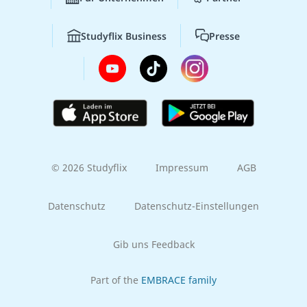
Studyflix Business
Presse
© 2026 Studyflix
Impressum
AGB
Datenschutz
Datenschutz-Einstellungen
Gib uns Feedback
Part of the
EMBRACE family