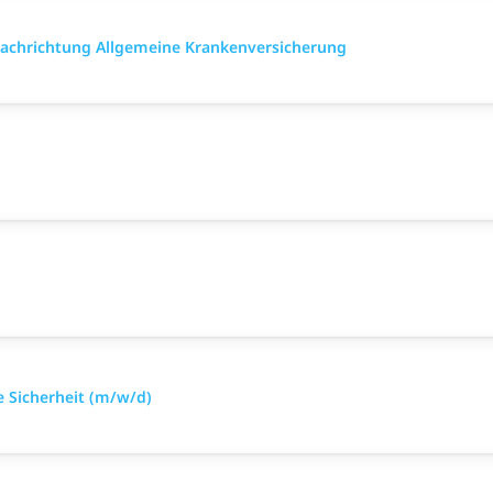
 Fach­richtung All­gemeine Kranken­versicher­ung
e Sicherheit (m/w/d)