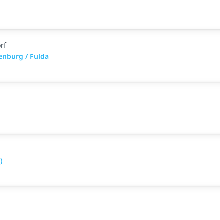
rf
enburg / Fulda
)