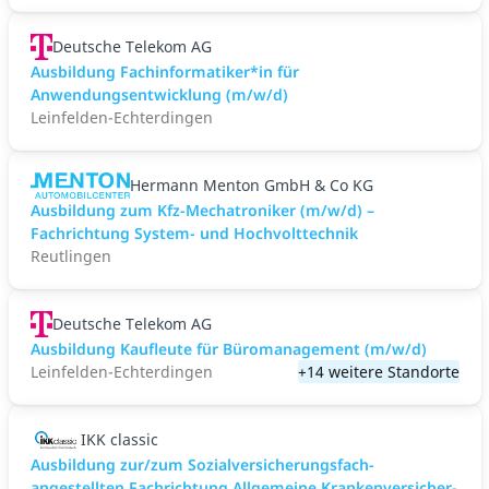
Deutsche Telekom AG
Ausbildung Fachinformatiker*in für
Anwendungsentwicklung (m/w/d)
Leinfelden-Echterdingen
Hermann Menton GmbH & Co KG
Ausbildung zum Kfz-Mechatroniker (m/w/d) –
Fachrichtung System- und Hochvolttechnik
Reutlingen
Deutsche Telekom AG
Ausbildung Kaufleute für Büromanagement (m/w/d)
Leinfelden-Echterdingen
+14 weitere Standorte
IKK classic
Aus­bild­ung zur/zum Sozial­versicher­ungs­fach­
angestellten­ Fach­richtung All­gemeine Kranken­versicher­