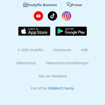
Studyflix Business
Presse
© 2026 Studyflix
Impressum
AGB
Datenschutz
Datenschutz-Einstellungen
Gib uns Feedback
Part of the
EMBRACE family