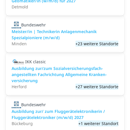
Geomatiker/in (w/m/d) für 2027
Detmold
Bundeswehr
Meister/in | Technikerin Anlagenmechanik
Spezialpioniere (m/w/d)
Minden
+23 weitere Standorte
IKK classic
Aus­bild­ung zur/zum Sozial­versicher­ungs­fach­
angestellten­ Fach­richtung All­gemeine Kranken­
versicher­ung
Herford
+27 weitere Standorte
Bundeswehr
Ausbildung zur/ zum Fluggerätelektronikerin /
Fluggerätelektroniker (m/w/d) 2027
Bückeburg
+1 weiterer Standort