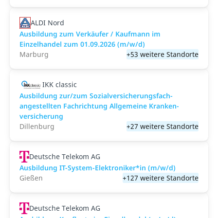
ALDI Nord
Ausbildung zum Verkäufer / Kaufmann im
Einzelhandel zum 01.09.2026 (m/w/d)
Marburg
+53 weitere Standorte
IKK classic
Aus­bild­ung zur/zum Sozial­versicher­ungs­fach­
angestellten­ Fach­richtung All­gemeine Kranken­
versicher­ung
Dillenburg
+27 weitere Standorte
Deutsche Telekom AG
Ausbildung IT-System-Elektroniker*in (m/w/d)
Gießen
+127 weitere Standorte
Deutsche Telekom AG