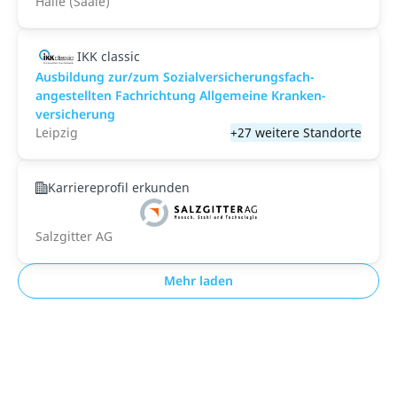
Halle (Saale)
IKK classic
Aus­bild­ung zur/zum Sozial­versicher­ungs­fach­
angestellten­ Fach­richtung All­gemeine Kranken­
versicher­ung
Leipzig
+27 weitere Standorte
Karriereprofil erkunden
Salzgitter AG
Mehr laden