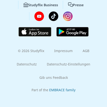
Studyflix Business
Presse
© 2026 Studyflix
Impressum
AGB
Datenschutz
Datenschutz-Einstellungen
Gib uns Feedback
Part of the
EMBRACE family