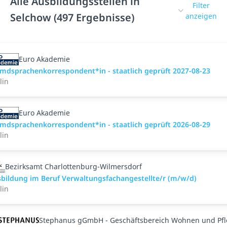
Alle Ausbildungsstellen in
Filter
Selchow (497 Ergebnisse)
anzeigen
Euro Akademie
mdsprachenkorrespondent*in - staatlich geprüft 2027-08-23
lin
Euro Akademie
mdsprachenkorrespondent*in - staatlich geprüft 2026-08-29
lin
Bezirksamt Charlottenburg-Wilmersdorf
bildung im Beruf Verwaltungsfachangestellte/r (m/w/d)
lin
Stephanus gGmbH - Geschäftsbereich Wohnen und Pf