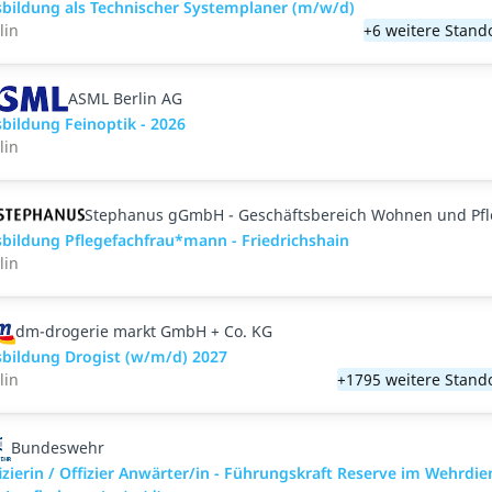
bildung als Technischer Systemplaner (m/w/d)
lin
+6 weitere Stand
ASML Berlin AG
bildung Feinoptik - 2026
lin
Stephanus gGmbH - Geschäftsbereich Wohnen und Pf
bildung Pflegefachfrau*mann - Friedrichshain
lin
dm-drogerie markt GmbH + Co. KG
bildung Drogist (w/m/d) 2027
lin
+1795 weitere Stand
Bundeswehr
izierin / Offizier Anwärter/in - Führungskraft Reserve im Wehrdie