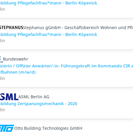
bildung Pflegefachfrau*mann - Berlin Köpenick
lin
Stephanus gGmbH - Geschäftsbereich Wohnen und Pf
bildung Pflegefachfrau*mann - Berlin Köpenick
lin
Bundeswehr
izierin / Offizier Anwärter/-in- Führungskraft im Kommando CIR a
ufbahnen (m/w/d)
lin
ASML Berlin AG
bildung Zerspanungsmechanik - 2026
lin
Otto Building Technologies GmbH