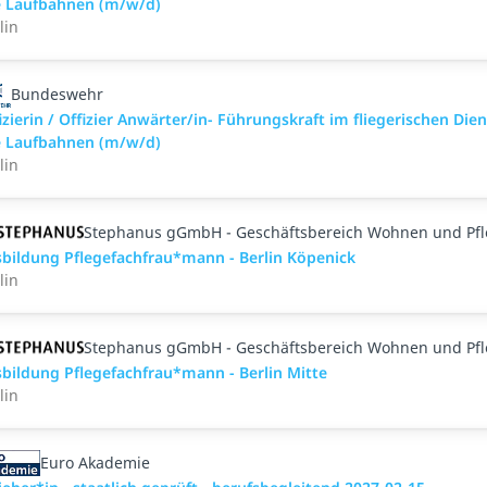
e Laufbahnen (m/w/d)
lin
Bundeswehr
izierin / Offizier Anwärter/in- Führungskraft im fliegerischen Dien
e Laufbahnen (m/w/d)
lin
Stephanus gGmbH - Geschäftsbereich Wohnen und Pf
bildung Pflegefachfrau*mann - Berlin Köpenick
lin
Stephanus gGmbH - Geschäftsbereich Wohnen und Pf
bildung Pflegefachfrau*mann - Berlin Mitte
lin
Euro Akademie