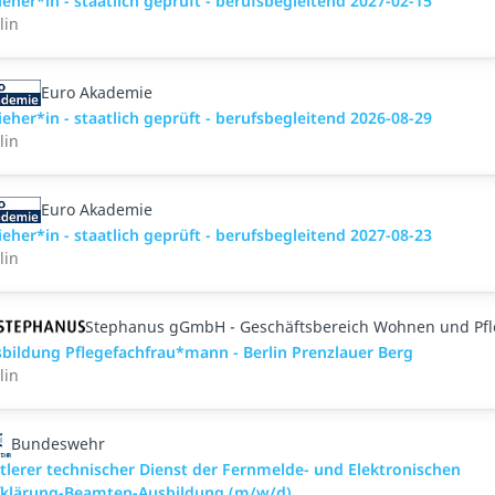
ieher*in - staatlich geprüft - berufsbegleitend 2027-02-15
lin
Euro Akademie
ieher*in - staatlich geprüft - berufsbegleitend 2026-08-29
lin
Euro Akademie
ieher*in - staatlich geprüft - berufsbegleitend 2027-08-23
lin
Stephanus gGmbH - Geschäftsbereich Wohnen und Pf
bildung Pflegefachfrau*mann - Berlin Prenzlauer Berg
lin
Bundeswehr
tlerer technischer Dienst der Fernmelde- und Elektronischen
fklärung-Beamten-Ausbildung (m/w/d)