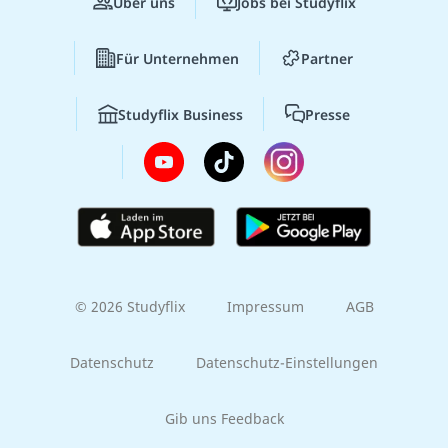
Über uns
Jobs bei Studyflix
Für Unternehmen
Partner
Studyflix Business
Presse
© 2026 Studyflix
Impressum
AGB
Datenschutz
Datenschutz-Einstellungen
Gib uns Feedback