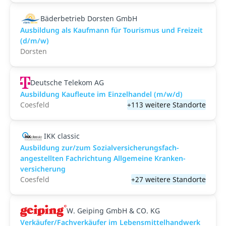
Bäderbetrieb Dorsten GmbH
Ausbildung als Kaufmann für Tourismus und Freizeit
(d/m/w)
Dorsten
Deutsche Telekom AG
Ausbildung Kaufleute im Einzelhandel (m/w/d)
Coesfeld
+113 weitere Standorte
IKK classic
Aus­bild­ung zur/zum Sozial­versicher­ungs­fach­
angestellten­ Fach­richtung All­gemeine Kranken­
versicher­ung
Coesfeld
+27 weitere Standorte
W. Geiping GmbH & CO. KG
Verkäufer/Fachverkäufer im Lebensmittelhandwerk