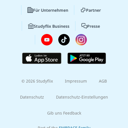
Für Unternehmen
Partner
Studyflix Business
Presse
© 2026 Studyflix
Impressum
AGB
Datenschutz
Datenschutz-Einstellungen
Gib uns Feedback
Part of the
EMBRACE family