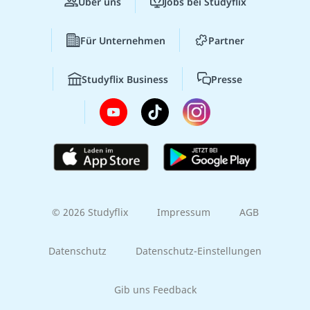
Über uns
Jobs bei Studyflix
Für Unternehmen
Partner
Studyflix Business
Presse
© 2026 Studyflix
Impressum
AGB
Datenschutz
Datenschutz-Einstellungen
Gib uns Feedback