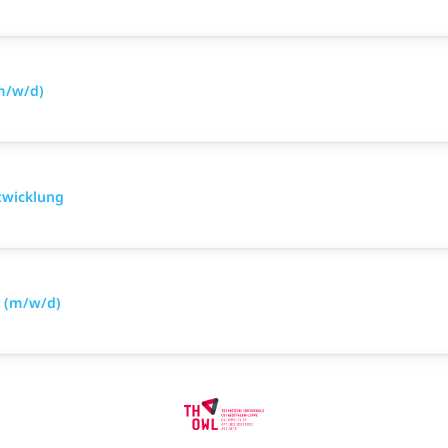
m/w/d)
twicklung
6 (m/w/d)