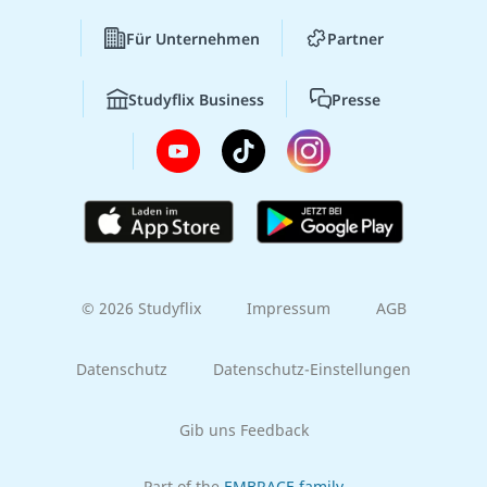
Für Unternehmen
Partner
Studyflix Business
Presse
© 2026 Studyflix
Impressum
AGB
Datenschutz
Datenschutz-Einstellungen
Gib uns Feedback
Part of the
EMBRACE family