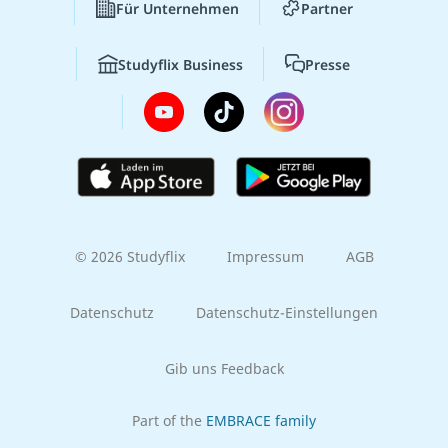
Für Unternehmen
Partner
Studyflix Business
Presse
© 2026 Studyflix
Impressum
AGB
Datenschutz
Datenschutz-Einstellungen
Gib uns Feedback
Part of the
EMBRACE family