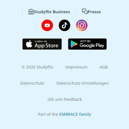
Studyflix Business
Presse
© 2026 Studyflix
Impressum
AGB
Datenschutz
Datenschutz-Einstellungen
Gib uns Feedback
Part of the
EMBRACE family