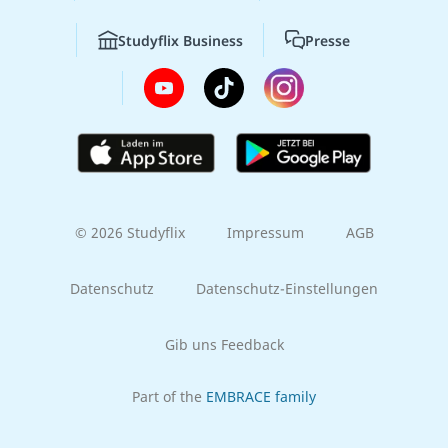
Studyflix Business
Presse
© 2026 Studyflix
Impressum
AGB
Datenschutz
Datenschutz-Einstellungen
Gib uns Feedback
Part of the
EMBRACE family