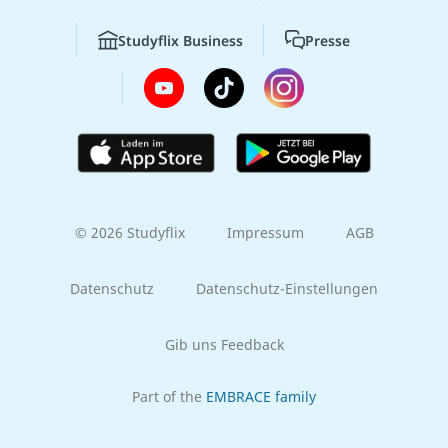
Studyflix Business
Presse
© 2026 Studyflix
Impressum
AGB
Datenschutz
Datenschutz-Einstellungen
Gib uns Feedback
Part of the
EMBRACE family