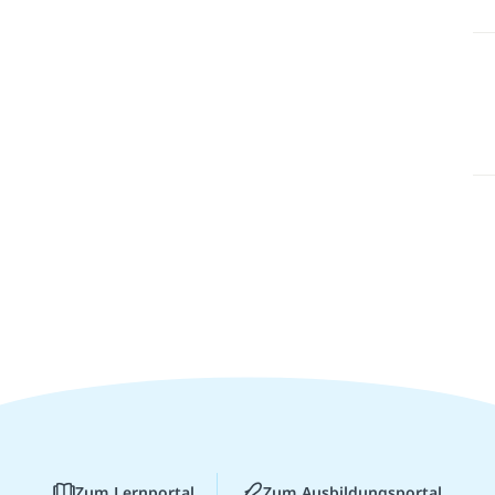
Zum Lernportal
Zum Ausbildungsportal