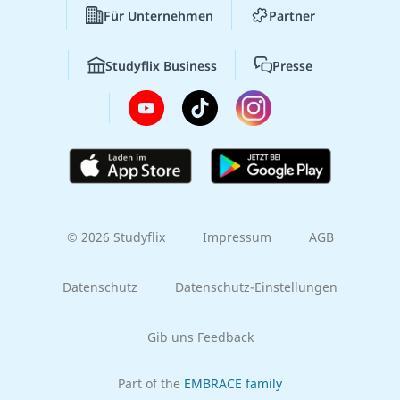
Für Unternehmen
Partner
Studyflix Business
Presse
© 2026 Studyflix
Impressum
AGB
Datenschutz
Datenschutz-Einstellungen
Gib uns Feedback
Part of the
EMBRACE family