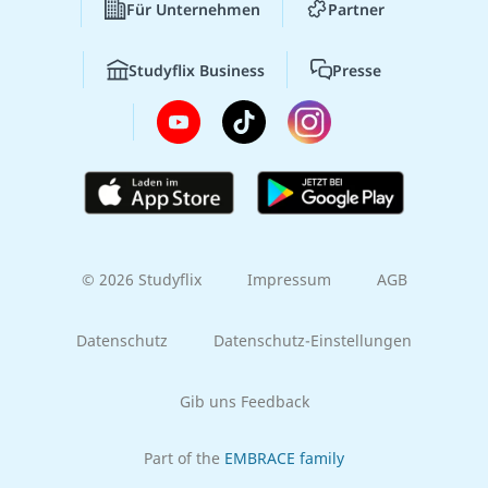
Für Unternehmen
Partner
Studyflix Business
Presse
© 2026 Studyflix
Impressum
AGB
Datenschutz
Datenschutz-Einstellungen
Gib uns Feedback
Part of the
EMBRACE family